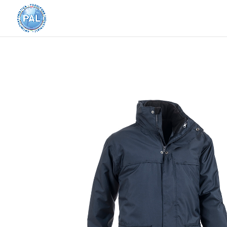
Home
/
Abbigliamento e Accessori
/
Abbigliame