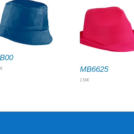
B00
MB6625
0
€
2,50
€