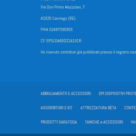
Via Don Primo Mazzolari, 7
42025 Cavriago (RE)
P.IVA 02487390359
CF:SPSLDA65D21A191R
Ho ricevuto contributi già pubblicati presso il registro naz
ABBIGLIAMENTO E ACCESSORI
DPI DISPOSITIVI PROT
ASSORBITORI E KIT
ATTREZZATURA BETA
CONTEN
PRODOTTI SARATOGA
TANICHE e ACCESSORI
VA