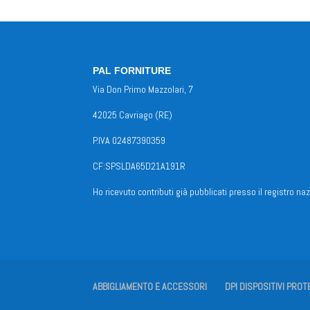
PAL FORNITURE
Via Don Primo Mazzolari, 7
42025 Cavriago (RE)
P.IVA 02487390359
CF:SPSLDA65D21A191R
Ho ricevuto contributi già pubblicati presso il registro naz
ABBIGLIAMENTO E ACCESSORI
DPI DISPOSITIVI PROT