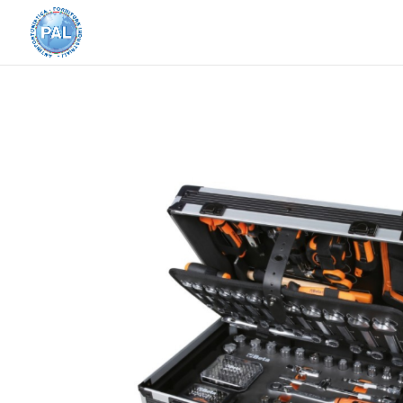
Home
/
ATTREZZATURA BETA
/ 2056E/I