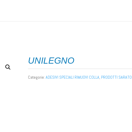
LANTI
/
ADESIVI SPECIALI RIMUOVI COLLA
/ UNILEGNO
UNILEGNO
Categorie:
ADESIVI SPECIALI RIMUOVI COLLA
,
PRODOTTI SARATO