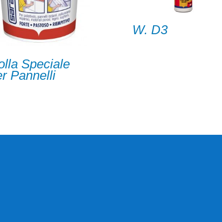
W. D3
olla Speciale
r Pannelli