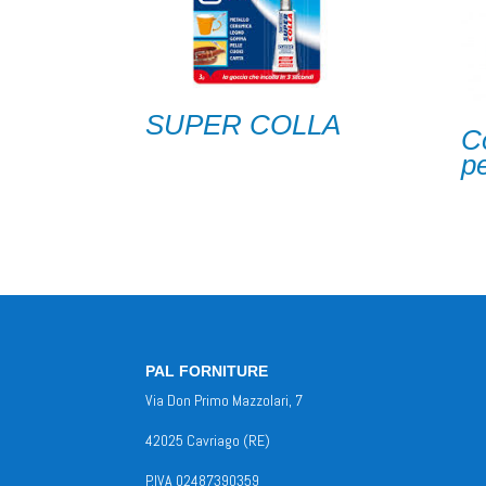
SUPER COLLA
C
pe
PAL FORNITURE
Via Don Primo Mazzolari, 7
42025 Cavriago (RE)
P.IVA 02487390359