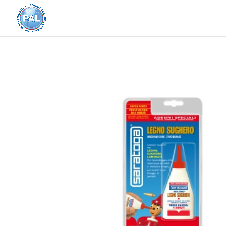
Home
/
PRODOTTI SARATOGA
/
ADESIVI E COL