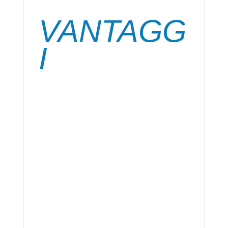
monodose, ma può essere utilizzato.
VANTAGG
I
Di uso universale, adesivo fortissimo, anche
per superfici molto piccole.
Con applicatore di precisione
Azione rapida e forte.
Pronto all’uso
Trasparente