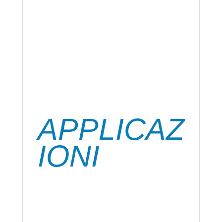
Saratoga Bi-Power è un adesivo bi
componente Monodose forte, preciso,
rapido e facile da usare, senza solventi, con
elevatissima resistenza: all’acqua, al calore,
agli acidi e basi diluite.
APPLICAZ
IONI
Effettua incollaggi fortissimi, anche
strutturali assicurando la massima solidità.