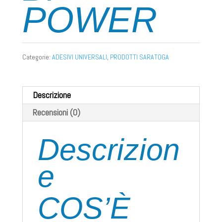
POWER
Categorie:
ADESIVI UNIVERSALI
,
PRODOTTI SARATOGA
Descrizione
Recensioni (0)
Descrizion
e
COS’È