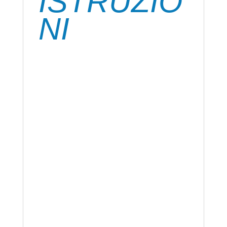
ISTRUZIO
NI
Si applica a superfici pulite, asciutte e
sgrassate, per aumentare eventualmente
l’efficacia, carteggiare le superfici da
incollare
L’applicazione va effettuata a temperatura
ambiente (+10/+40°C), a temperature
inferiori il prodotto diventa più duro da