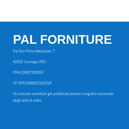
PAL FORNITURE
Via Don Primo Mazzolari, 7
42025 Cavriago (RE)
P.IVA 02487390359
CF:SPSLDA65D21A191R
Ho ricevuto contributi già pubblicati presso il registro nazionale
degli aiuti di stato