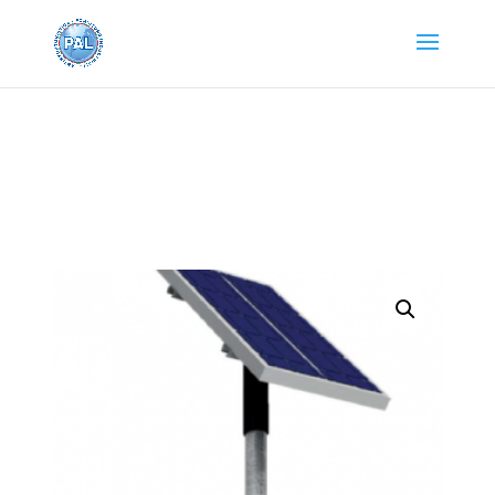
Home
/
SEGNALETICA DI ATTENZIONE
/
Segnaletica
da Cantiere
/ Alert Box Ottiche Ø100