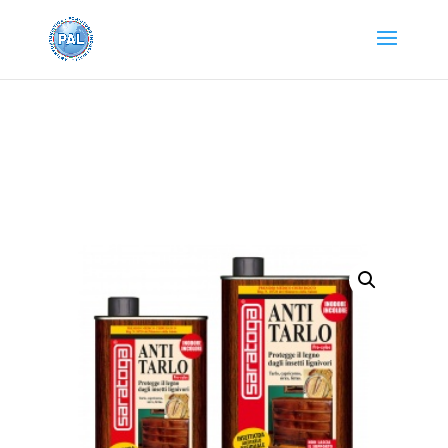
Home
/
PRODOTTI
SARATOGA
/
INSETTICIDI
/ ANTITARLO