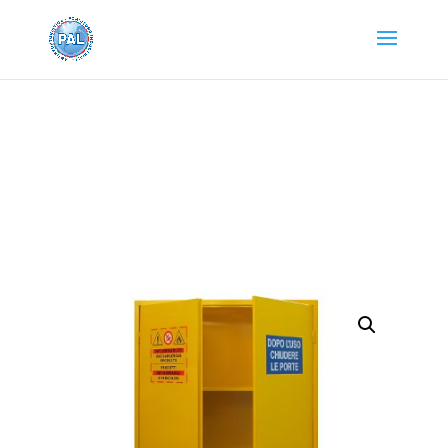
Home
/
Armadi Metallici
/
Armadi per stoccaggio
materiali infiammabili e chimici
/ ARMADIO X
INFIAMMABILI