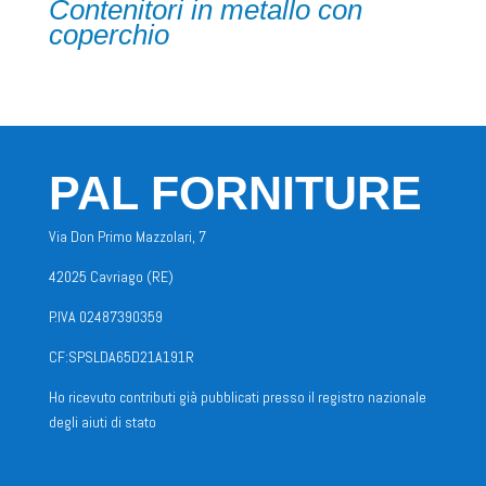
Contenitori in metallo con
coperchio
PAL FORNITURE
Via Don Primo Mazzolari, 7
42025 Cavriago (RE)
P.IVA 02487390359
CF:SPSLDA65D21A191R
Ho ricevuto contributi già pubblicati presso il registro nazionale
degli aiuti di stato