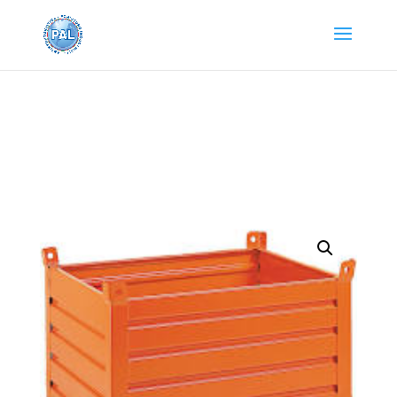
Home
/
Contenitori lamiera e rete
/ CONTENITORE IN
METALLO