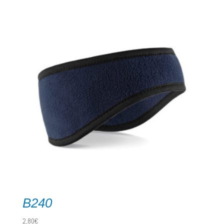
B240
2,80
€