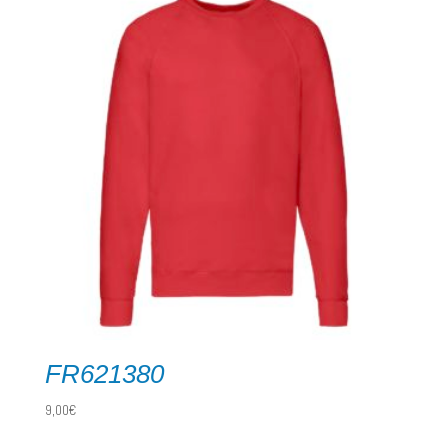
FR621380
9,00
€