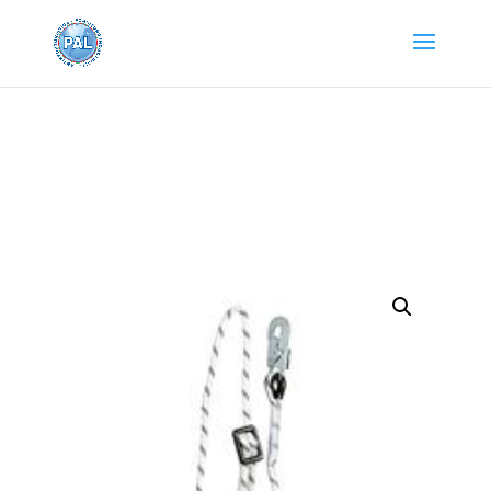
Home
/
Protezioni dpi e sicurezza
/
DISPOSITIVI
ANTICADUTA
/ CORDINO POSIZION.C/GANCIO