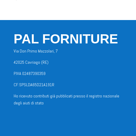
PAL FORNITURE
Via Don Primo Mazzolari, 7
42025 Cavriago (RE)
P.IVA 02487390359
CF:SPSLDA65D21A191R
Ho ricevuto contributi già pubblicati presso il registro nazionale
degli aiuti di stato