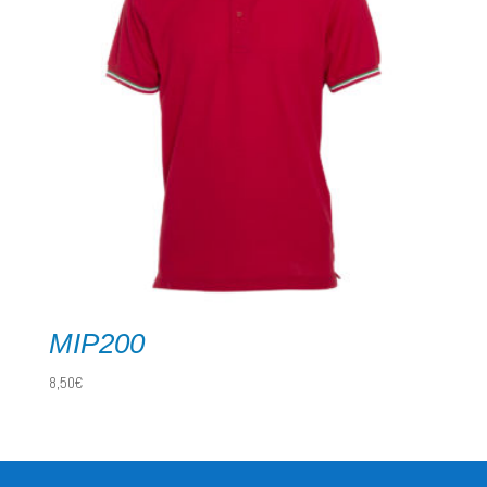
MIP200
8,50
€