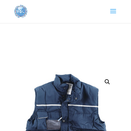
Home
/
Abbigliamento e Accessori
/
Giubbini e
gilet
/ GILET ANTARES EDI BLU