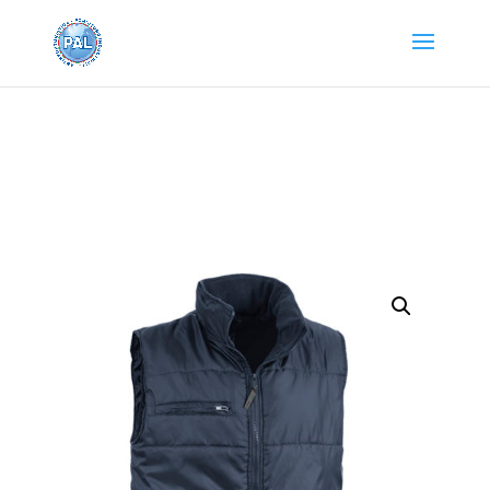
Home
/
Abbigliamento e Accessori
/
Abbigliamento da
lavoro
/ Gilet SLY invernale