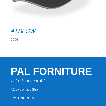
ATSFSW
2,50
€
PAL FORNITURE
Via Don Primo Mazzolari, 7
42025 Cavriago (RE)
P.IVA 02487390359