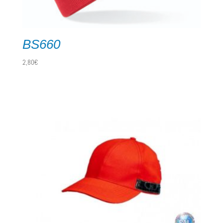
BS660
2,80
€