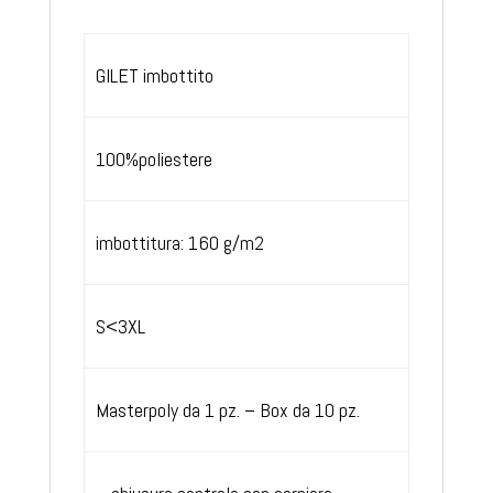
Gilet SLY invernale
GILET imbottito
100%poliestere
imbottitura: 160 g/m2
S<3XL
Masterpoly da 1 pz. – Box da 10 pz.