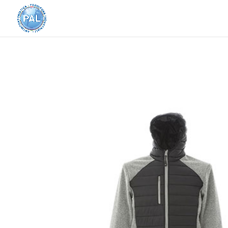
Home
/
Abbigliamento e Accessori
/
Abbigliame