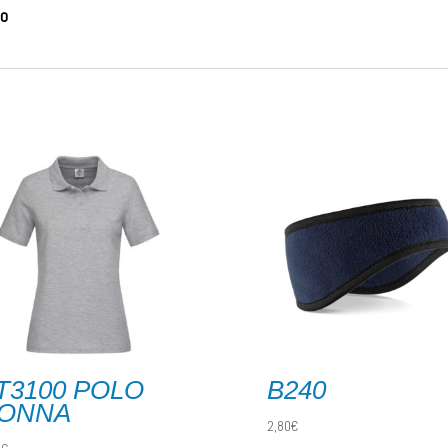
to
T3100 POLO
B240
ONNA
2,80
€