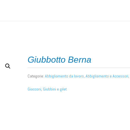
nto da lavoro
/ Giubbotto Berna
Giubbotto Berna
Categorie:
Abbigliamento da lavoro
,
Abbigliamento e Accessori
,
Giacconi
,
Giubbini e gilet