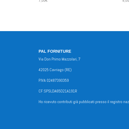
7,00
€
8,0
PAL FORNITURE
Via Don Primo Mazzolari, 7
42025 Cavriago (RE)
P.IVA 02487390359
CF:SPSLDA65D21A191R
Ho ricevuto contributi già pubblicati presso il registro naz