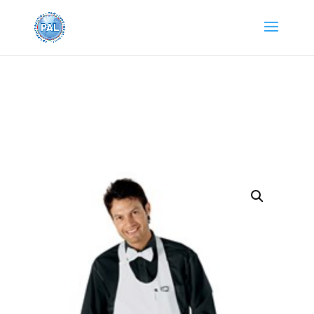
Home
/
Abbigliamento Isacco
/
Cuochi
/ Grembiule
Sommelier