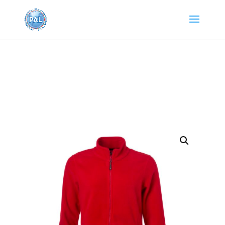
Home
/
Abbigliamento e Accessori
/
Abbigliamento da
lavoro
/
PILE
/ JN781