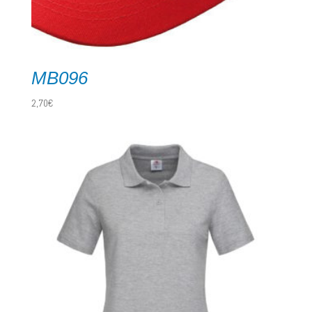
MB096
2,70
€