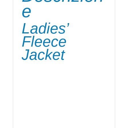
e
Ladies’
Fleece
Jacket
Pile con colletto, tessuto esterno (280
g/m²): 100% poliestere. Easy care,
antipilling, in micropile, 2 tasche laterali con
cerniera. Etichetta strappabile, taglio
leggermente avvitato.