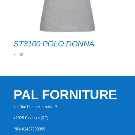
ST3100 POLO DONNA
8,00
€
PAL FORNITURE
Via Don Primo Mazzolari, 7
42025 Cavriago (RE)
P.IVA 02487390359