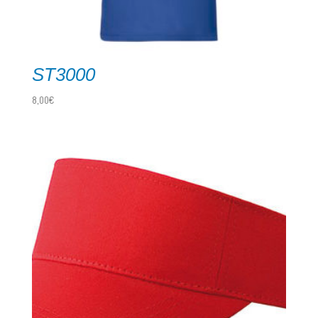
ST3000
8,00
€