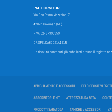
PAL FORNITURE
Via Don Primo Mazzolari, 7
42025 Cavriago (RE)
P.IVA 02487390359
CF:SPSLDA65D21A191R
Ho ricevuto contributi già pubblicati presso il registro naz
ABBIGLIAMENTO E ACCESSORI
DPI DISPOSITIVI PROT
ASSORBITORI E KIT
ATTREZZATURA BETA
CONTEN
PRODOTTI SARATOGA
TANICHE e ACCESSORI
VA