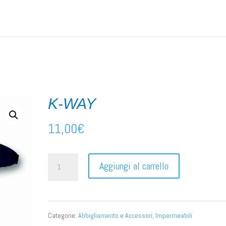
ili
/ K-WAY
K-WAY
11,00
€
K-
Aggiungi al carrello
WAY
quantità
Categorie:
Abbigliamento e Accessori
,
Impermeabili