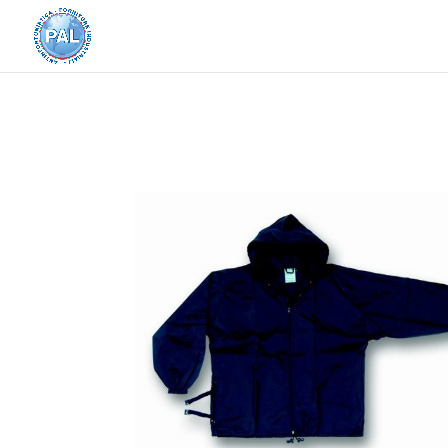
Home
/
Abbigliamento e Accessori
/
Impermeab