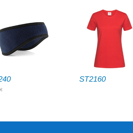
240
ST2160
0
€