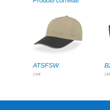
Prodotti correlati
ATSFSW
B
2,50
€
2,8