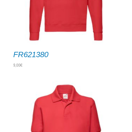
FR621380
9,00
€