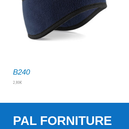
B240
2,80
€
PAL FORNITURE