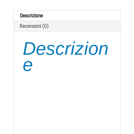
Descrizione
Recensioni (0)
Descrizion
e
Capo in maglia (knitted fleece)
con inserti in tessuto elasticizzato
– Tessuto in 100% polyestere
lavorato a maglia con garzatura interna