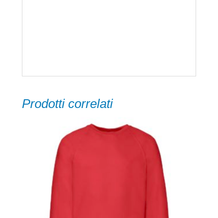
con tessuto appendiabito
– Polsini e fondo in tessuto elastico
Taglie:
S, M, L, XL, XXL, 3XL
Prodotti correlati