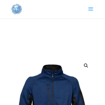
Home
/
Abbigliamento e Accessori
/
Abbigliamento da
lavoro
/
PILE
/ Knitted Fleece Monviso Man