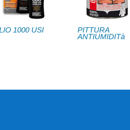
LIO 1000 USI
PITTURA
ANTIUMIDITà