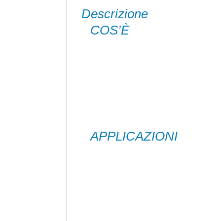
Descrizione
COS’È
LA COLLA AMERICANA ESTERNI è l’adesivo 
forte tenuta finale. L’altissima presa i
viti, chiodi e tasselli. Ha ottima adesi
all’ambiente marino, alle vibrazioni, a ol
velocemente una eccezionale tenuta. Elev
colma piccole fessure. Sovraverniciabile
test), mantiene elasticità elevata nel 
APPLICAZIONI
Adatta a tutti i materiali, anche i più d
granito, calcestruzzo, ceramica, intonac
rame, alluminio, sughero, legno, polica
PP, PTFE), cartongesso, MDF, polistirolo
per il fissaggio di: mattoni, piastrelle, p
piastrellature, cavi, canaline e scatole