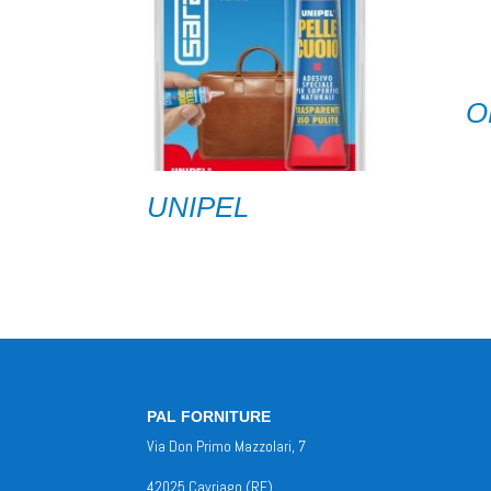
O
UNIPEL
PAL FORNITURE
Via Don Primo Mazzolari, 7
42025 Cavriago (RE)