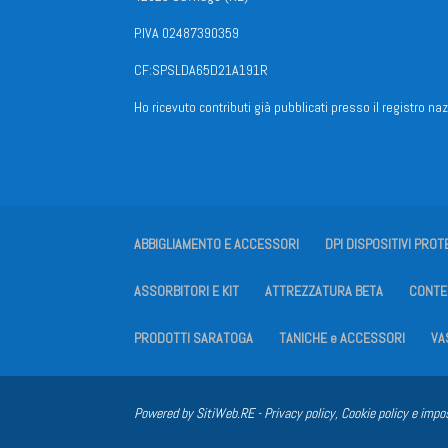
P.IVA 02487390359
CF:SPSLDA65D21A191R
Ho ricevuto contributi già pubblicati presso il registro naz
ABBIGLIAMENTO E ACCESSORI
DPI DISPOSITIVI PROT
ASSORBITORI E KIT
ATTREZZATURA BETA
CONTEN
PRODOTTI SARATOGA
TANICHE e ACCESSORI
VA
Powered by
SitiWeb.RE
-
Privacy policy, Cookie policy e impo