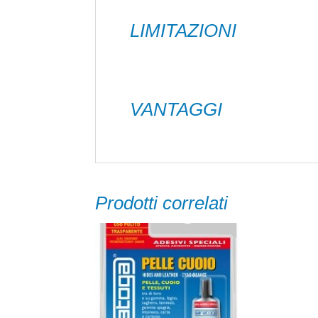
nelle riparazioni domestiche.
LIMITAZIONI
Nel caso delle seguenti applicazioni, 
• In giunti costantemente immersi in a
• In giunti con movimento di lavoro sup
VANTAGGI
Prodotti correlati