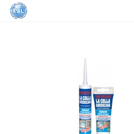
Home
/
PRODOTTI SARATOGA
/
ADESIVI E COL