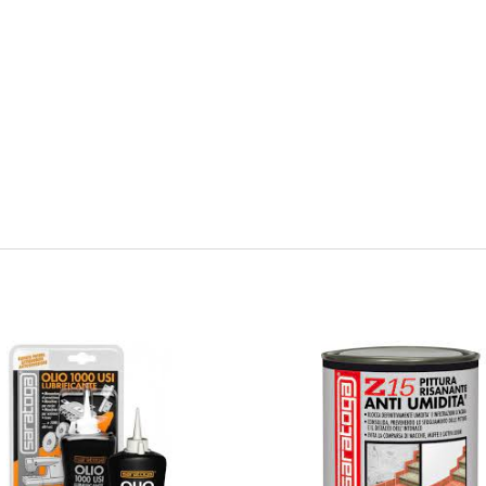
si raccomanda l’utilizzo di Saratoga SILICONE SIGILLANTE NEUTRO:
cqua.
eriore al 20%