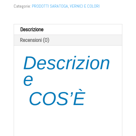
Categorie:
PRODOTTI SARATOGA
,
VERNICI E COLORI
Descrizione
Recensioni (0)
Descrizion
e
COS’È
Saratoga Legno Prof è un impregnante
base acqua specifico per legno. Senza
solventi, inodore, protegge e decora il