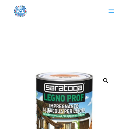
Home
/
PRODOTTI SARATOGA
/
VERNICI E
COLORI
/ LEGNO PROF