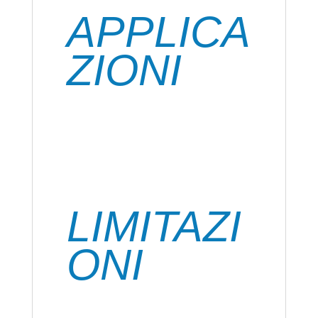
legno sia in interni che in esterni.
APPLICA
ZIONI
Ideale per tutti gli elementi in legno,
come chalet, casette in legno, terrazze,
pergolati, infissi, porte, finestre,
staccionate, elementi di balconi,
persiane, sottotetti, scale, travature,
rivestimenti vari, perlinature, arredi, ecc.
LIMITAZI
ONI
Non adatto per parquet e pavimenti in