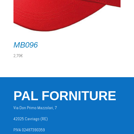
MB096
2,70
€
PAL FORNITURE
Via Don Primo Mazzolari, 7
42025 Cavriago (RE)
P.IVA 02487390359