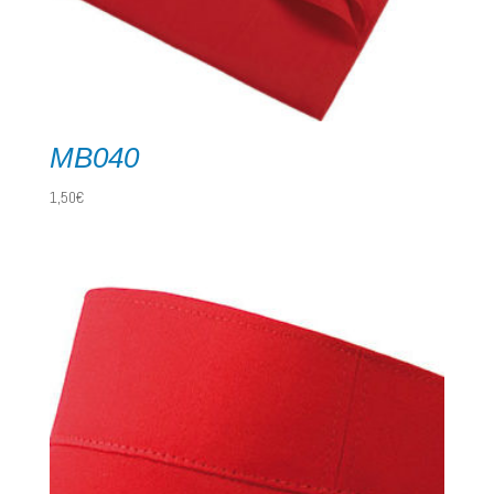
MB040
1,50
€