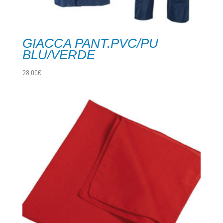
GIACCA PANT.PVC/PU
BLU/VERDE
28,00
€