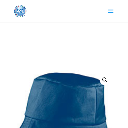
Home
/
Abbigliamento e
Accessori
/
Cappellini
/ MB00