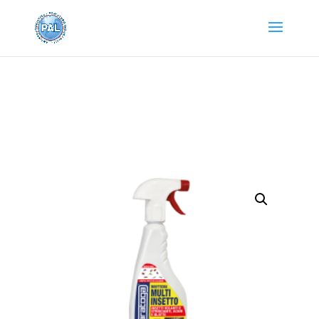
Home
/
PRODOTTI SARATOGA
/
INSETTICIDI
/ MULTI
INSETTO