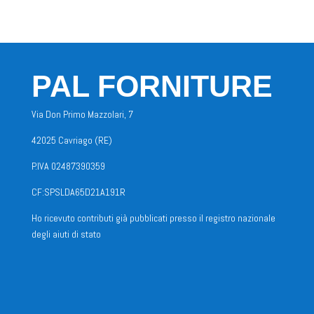
PAL FORNITURE
Via Don Primo Mazzolari, 7
42025 Cavriago (RE)
P.IVA 02487390359
CF:SPSLDA65D21A191R
Ho ricevuto contributi già pubblicati presso il registro nazionale
degli aiuti di stato