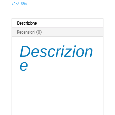
SARATOGA
Descrizione
Recensioni (0)
Descrizion
e
COS’È
Coadiuvante nella sigillatura delle giunzioni
dei tubi delle stufe aiuta ad evitare