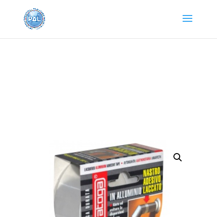
Home
/
PRODOTTI SARATOGA
/
NASTRI
ADESIVI
/
BANDI NASTRI ISOLANDI E
SIGILLANTI
/ NASTRO ADESIVO IN ALLUMINIO LACCATO