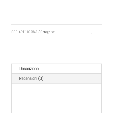
Tasse escluse
Consegna: da 1 a 3 settimane
COD:
ART:1002549
Categorie:
PROTEZIONE CAPO E VISO
,
PROTEZIONE OCCHI
,
Protezioni dpi e sicurezza
Descrizione
Recensioni (0)
PEZZI PER CONFEZIONE : 10
colore montatura: incolore