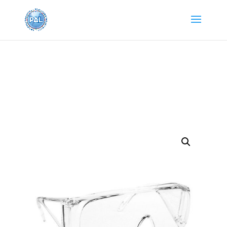
Home
/
Protezioni dpi e sicurezza
/
PROTEZIONE
CAPO E VISO
/ OCCHIALE POLYSAFE