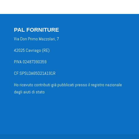
PAL FORNITURE
Via Don Primo Mazzolari, 7
42025 Cavriago (RE)
P.IVA 02487390359
CF:SPSLDA65D21A191R
Ho ricevuto contributi già pubblicati presso il registro nazionale
degli aiuti di stato