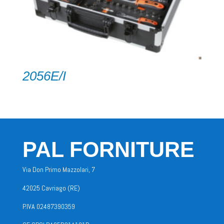
2056E/I
PAL FORNITURE
Via Don Primo Mazzolari, 7
42025 Cavriago (RE)
P.IVA 02487390359