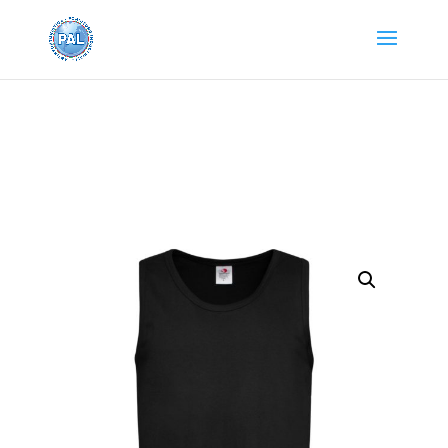
Home
/
Abbigliamento e Accessori
/
T-
SHIRT
/ ST2800