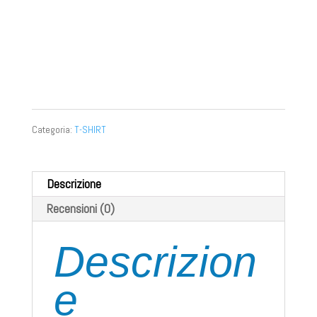
100% cotone single jersey, ring-spun. Canotta
girocollo, struttura con busto tubolare.
155 g/m2 / Classic Fit
Categoria:
T-SHIRT
Descrizione
Recensioni (0)
Descrizion
e