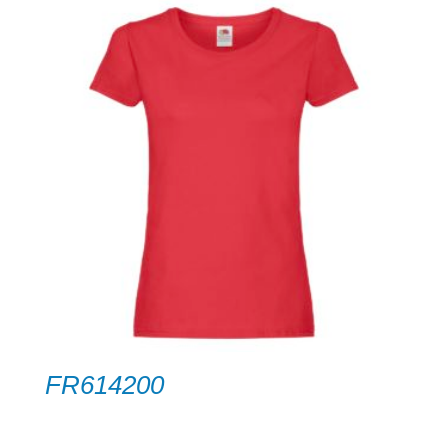
FR614200