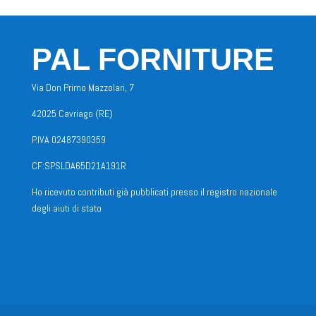
PAL FORNITURE
Via Don Primo Mazzolari, 7
42025 Cavriago (RE)
P.IVA 02487390359
CF:SPSLDA65D21A191R
Ho ricevuto contributi già pubblicati presso il registro nazionale
degli aiuti di stato