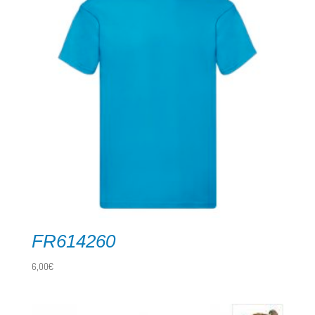
FR614260
6,00
€