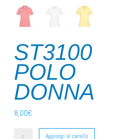
ST3100
POLO
DONNA
8,00
€
ST3100
Aggiungi al carrello