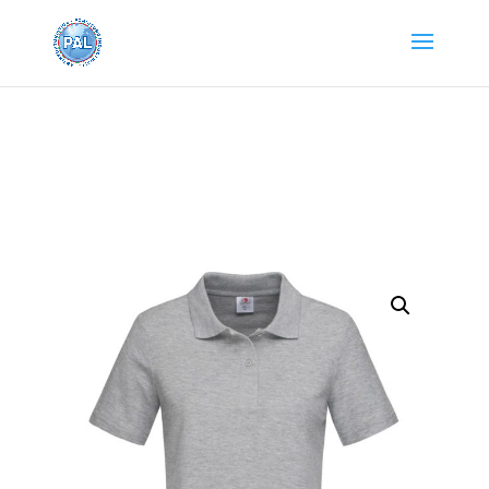
Home
/
Abbigliamento e Accessori
/ ST3100 POLO
DONNA