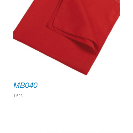
MB040
1,50
€