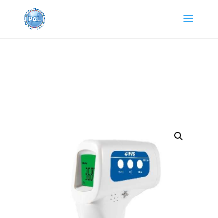
Home
/
Pronto Soccorso e
Lavaocchi
/ TERMOMETRO DIGITALE AD INFRAROSSI