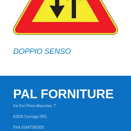
DOPPIO SENSO
PAL FORNITURE
Via Don Primo Mazzolari, 7
42025 Cavriago (RE)
P.IVA 02487390359