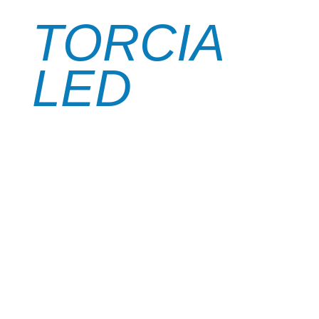
TORCIA
LED
TORCIA A LED
DESCRIZIONE: 2 batterie da 1,5 V ed è provvisto di
fettuccia di sicurezza.
Sulla parte superiore del manico è presente un
interruttore di selezione a pulsante per la scelta
delle seguenti funzioni: