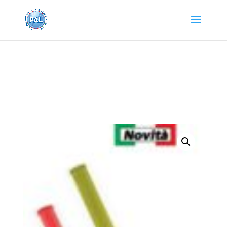
Home
/
SEGNALETICA DI ATTENZIONE
/
Segnaletica
Stradale
/ TORCIA LED