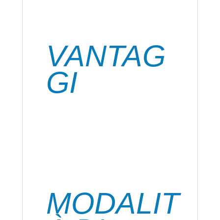
granito, mattone, intonaco, specchi. Non
adatto per PE, PP, Polistirene rigido, ABS,
PTFE.
VANTAG
GI
Ideale per tutte le riparazioni, è senza
solventi e inodore, incolla tutti i più
comuni materiali, resiste a urti, flessioni,
vibrazioni, UV e si utilizza anche per
incollaggi difficili e in condizioni estreme,
si usa sia in interni che in esterni. Ottima
trasparenza.
MODALIT