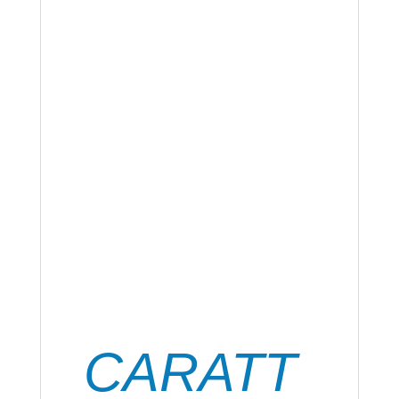
Unire le due parti immediatamente e
tenere con forza per alcuni minuti
(aiutarsi con nastro adesivo o
morsettare), maneggiabilità dopo almeno
30 minuti, tenuta finale dopo 24 ore.
Per un incollaggio invisibile: stendere uno
strato sottile di adesivo, premere bene,
in modo che non resti aria tra le parti
incollate, unire i pezzi e non movimentarli
per almeno 30 minuti.
Pulizia immediata con diluente nitro o
acetone, quando indurito si toglie con una
lametta.
CARATT