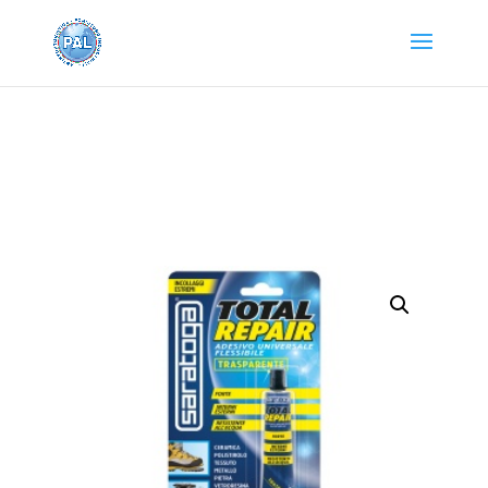
Home
/
PRODOTTI SARATOGA
/
ADESIVI E
COLLANTI
/
ADESIVI UNIVERSALI
/ TOTAL REPAIR