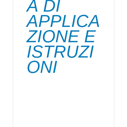
À DI
APPLICA
ZIONE E
ISTRUZI
ONI
Le superfici devono essere pulite,
asciutte e sgrassate.
Applicare uno strato sottile di adesivo ad
una delle superfici da incollare (per
materiali porosi utilizzare uno strato di
adesivo più alto)