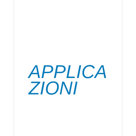
Saratoga TOTAL REPAIR è l’ adesivo
universale monocomponente a base di
polimeri ibridi, estremamente forte e
flessibile, ideale per incollaggi estremi e
difficili.
Ideale per le riparazioni, sia in interni che
in esterni.
APPLICA
ZIONI
Ideale per riparazioni su: alluminio, ferro,
acciaio inox, rame, cemento, ceramica,
piastrelle, porcellana, legno, truciolati,
sughero, pelle, tessuto, carta, cartone,
polistirolo espanso, pietra naturale,