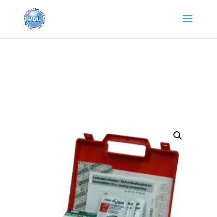
Home
/
Pronto Soccorso e
Lavaocchi
/
Disinfettanti
/ TRIX