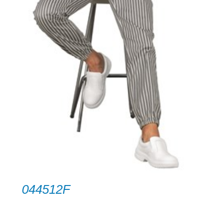
044512F