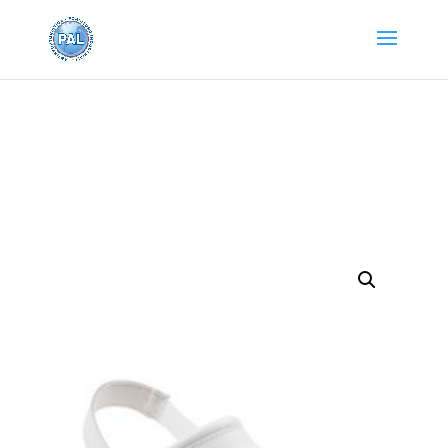
Home
/
Abbigliamento Isacco
/
Cuochi
/ Zoccolo
Donna Uomo Bianco