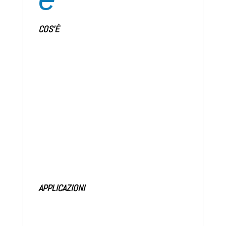
COS’È
L’Americano in Tasca è il nastro sigillante
extraforte in formato piatto estremamente
comodo per essere tenuto in tasca, borse o
taschini di ogni tipo ed essere sempre alla
portata di mano per ogni genere di
riparazione.
APPLICAZIONI
L’Americano in Tasca è molto versatile: si