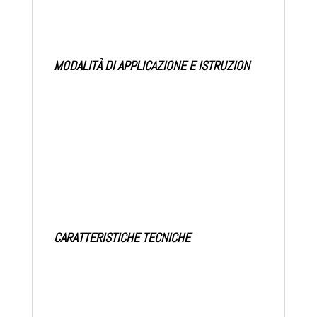
Facilità d’uso: si spezza con le mani a
misura perfetta.
MODALITÀ DI APPLICAZIONE E ISTRUZION
I
Srotolare e applicare il nastro a superfici
pulite, asciutte e sgrassate.
Non toccare il nastro con le dita (si
ridurrebbe il potere adesivo).
CARATTERISTICHE TECNICHE
Colore nastro
Grigio