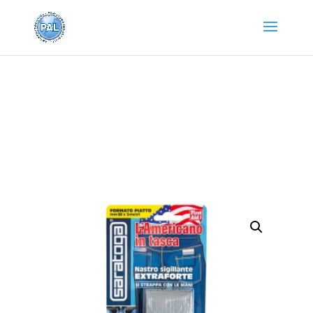
Home
/
PRODOTTI SARATOGA
/
NASTRI
ADESIVI
/
BANDI NASTRI ISOLANDI E
SIGILLANTI
/ L’Americano in Tasca