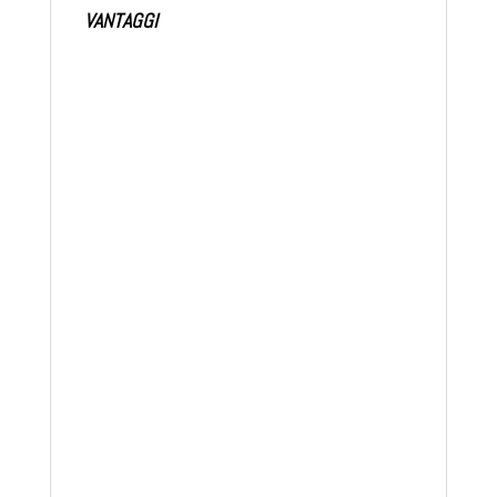
VANTAGGI
Ha forza meccanica superiore
Garantisce un’alta adesività su qualsiasi
superficie (anche la foglia di politene)
Impermeabilità, morbidezza e
conformabilità
Resistenza alle temperature da -20 a
+85°C e ai fattori atmosferici