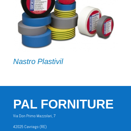
Nastro Plastivil
PAL FORNITURE
Via Don Primo Mazzolari, 7
42025 Cavriago (RE)