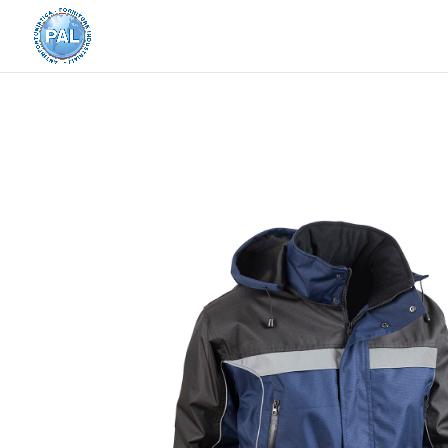
Home
/
Abbigliamento e Accessori
/
Abbigliame