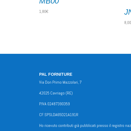
MB00
J
1,80
€
8,0
PAL FORNITURE
Via Don Primo Mazzolari, 7
42025 Cavriago (RE)
P.IVA 02487390359
CF:SPSLDA65D21A191R
Ho ricevuto contributi già pubblicati presso il registro naz