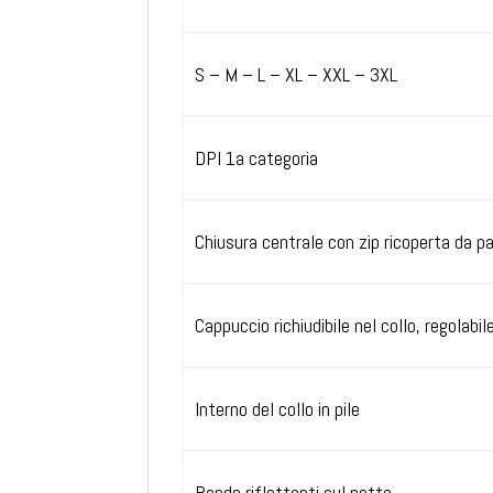
S – M – L – XL – XXL – 3XL
DPI 1a categoria
Chiusura centrale con zip ricoperta da p
Cappuccio richiudibile nel collo, regolabil
Interno del collo in pile
Bande riflettenti sul petto