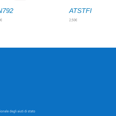
N792
ATSTFI
0
€
2,50
€
ionale degli aiuti di stato