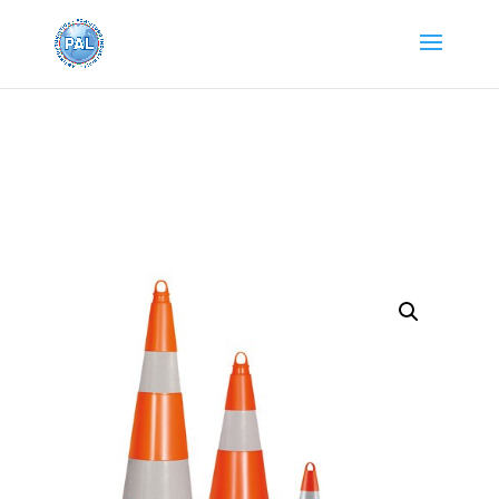
Home
/
SEGNALETICA DI ATTENZIONE
/
Segnaletica
Stradale
/ CONO STRADALE