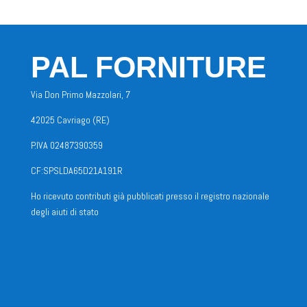
PAL FORNITURE
Via Don Primo Mazzolari, 7
42025 Cavriago (RE)
P.IVA 02487390359
CF:SPSLDA65D21A191R
Ho ricevuto contributi già pubblicati presso il registro nazionale
degli aiuti di stato