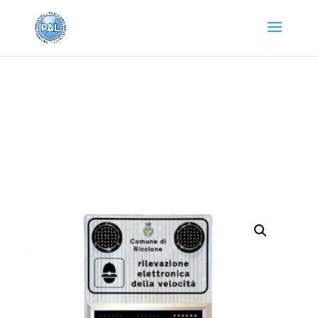
Home
/
SEGNALETICA DI ATTENZIONE
/
Segnaletica
Stradale
/ DTSSlimGPMatrix Alimentato a
Fotovoltaico