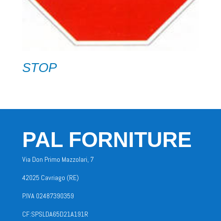
STOP
PAL FORNITURE
Via Don Primo Mazzolari, 7
42025 Cavriago (RE)
P.IVA 02487390359
CF:SPSLDA65D21A191R