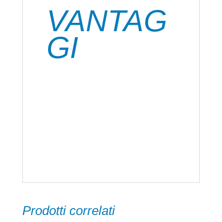
supporti.
VANTAG
GI
Incolla in modo rapido e definitivo
plastiche rigide o flessibili.
Resistente al calore,ai detersivi e agli
agenti atmosferici.
Trasparente.
Incollaggi puliti ed esteticamente
perfetti.
Prodotti correlati