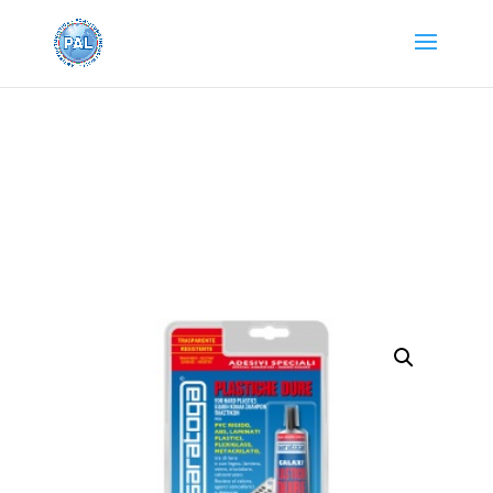
Home
/
PRODOTTI SARATOGA
/
ADESIVI E
COLLANTI
/
ADESIVI SPECIALI RIMUOVI
COLLA
/ GALAXI PLASTICHE DURE