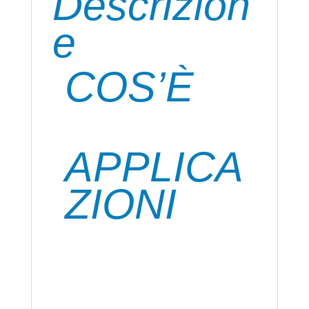
Descrizion
e
COS’È
E’ un adesivo poliuretanico termoplastico
trasparente speciale per plastiche dure.
APPLICA
ZIONI
Incolla PVC rigido e flessibile, Abs,
Plexiglass, metacrilati, poliuretani anche
espansi tra di loro o su: legno, lamiere,
vetro, truciolare, calcestruzzo, ed altri