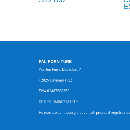
E
PAL FORNITURE
Via Don Primo Mazzolari, 7
42025 Cavriago (RE)
P.IVA 02487390359
CF:SPSLDA65D21A191R
Ho ricevuto contributi già pubblicati presso il registro naz