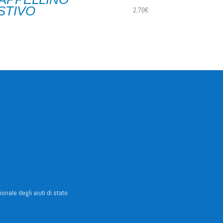
STIVO
2,70
€
ionale degli aiuti di stato