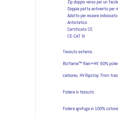
Zip doppio verso per un faci
Doppia patta antivento per 
Adatto per essere indossato
Antistatico
Certificato CE
CE-CAT III
Tessuto esterno :
Bizflame™ Rain+HV: 60% polies
carbonio, HV Ripstop 7mm trasp
Fodera in tessuto :
Fodera ignifuga in 100% coton