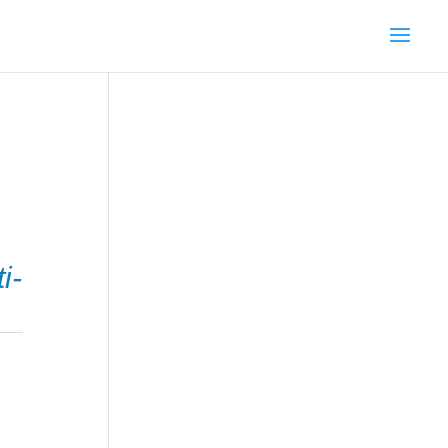
Hi-
i-