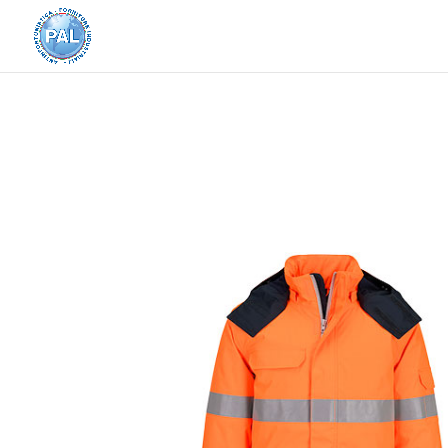
Home
/
Abbigliamento e Accessori
/
Abbigliame
Vis Multi-Norma a contrasto