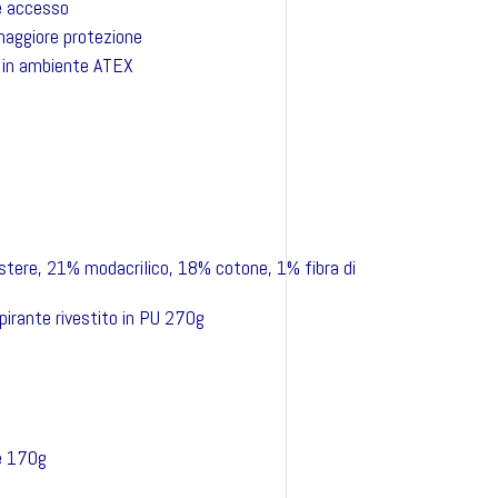
le accesso
maggiore protezione
 in ambiente ATEX
tere, 21% modacrilico, 18% cotone, 1% fibra di
irante rivestito in PU 270g
e 170g