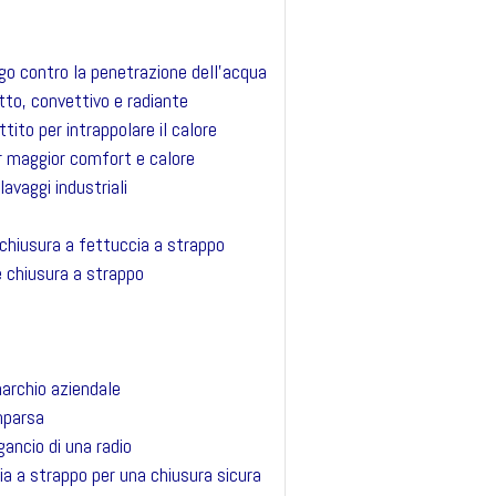
go contro la penetrazione dell’acqua
to, convettivo e radiante
ito per intrappolare il calore
r maggior comfort e calore
avaggi industriali
 chiusura a fettuccia a strappo
 chiusura a strappo
archio aziendale
mparsa
ggancio di una radio
cia a strappo per una chiusura sicura