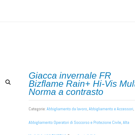
nto da lavoro
/
MULTINORMA
/ Giacca invernale FR Bizflame Rain+ 
Giacca invernale FR
Bizflame Rain+ Hi-Vis Mult
Norma a contrasto
Categorie:
Abbigliamento da lavoro
,
Abbigliamento e Accessori
,
Abbigliamento Operatori di Soccorso e Protezione Civile
,
Alta