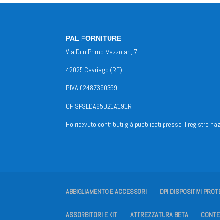
PAL FORNITURE
Via Don Primo Mazzolari, 7
42025 Cavriago (RE)
P.IVA 02487390359
CF:SPSLDA65D21A191R
Ho ricevuto contributi già pubblicati presso il registro naz
ABBIGLIAMENTO E ACCESSORI
DPI DISPOSITIVI PROT
ASSORBITORI E KIT
ATTREZZATURA BETA
CONTEN