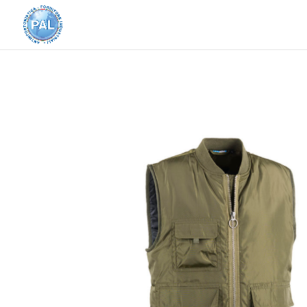
Home
/
Abbigliamento e Accessori
/
Abbigliame