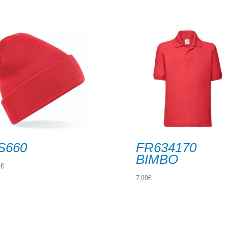
S660
FR634170
BIMBO
0
€
7,00
€