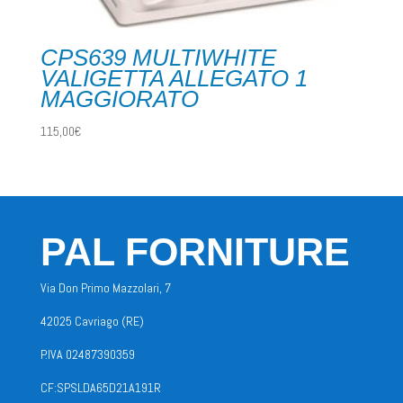
CPS639 MULTIWHITE
VALIGETTA ALLEGATO 1
MAGGIORATO
115,00
€
PAL FORNITURE
Via Don Primo Mazzolari, 7
42025 Cavriago (RE)
P.IVA 02487390359
CF:SPSLDA65D21A191R