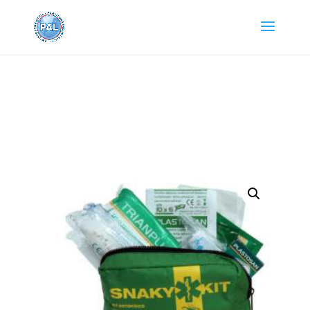
Home
/
Pronto Soccorso e
Lavaocchi
/
Disinfettanti
/ KIT ANTIOFIDICO