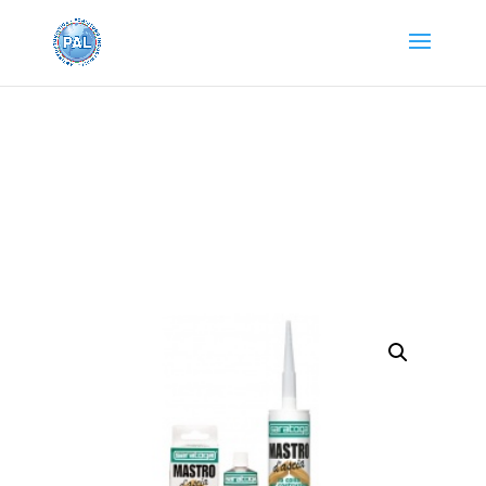
Home
/
PRODOTTI SARATOGA
/
ADESIVI E
COLLANTI
/
COLLE PER LEGNO
/ Mastro d’Ascia colla
per legno