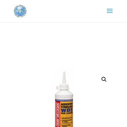
Home
/
PRODOTTI SARATOGA
/
ADESIVI E
COLLANTI
/
COLLE PER LEGNO
/ W. D3