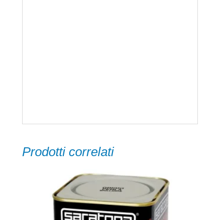
ad un assemblaggio legno/legno, faggio).
APPLICAZIONI
Porte e finestre, mobili di cucina e bagno e
per incollare laminati plastici con truciolare,
MDF, HDF, legno duro e tenero in generale.
Prodotti correlati