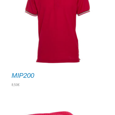
MIP200
8,50
€