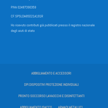
P.IVA 02487390359
CF:SPSLDA65D21A191R
Ho ricevuto contributi già pubblicati presso il registro nazionale
degli aiuti di stato
ABBIGLIAMENTO E ACCESSORI
DPI DISPOSITIVI PROTEZIONE INDIVIDUALI
PRONTO SOCCORSO LAVAOCCHI E DISINFETTANTI
ABBIGLIAMENTO ISACCO
ARMADI METALLICI