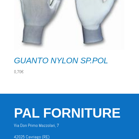
GUANTO NYLON SP.POL
0,70
€
PAL FORNITURE
Via Don Primo Mazzolari, 7
42025 Cavriago (RE)