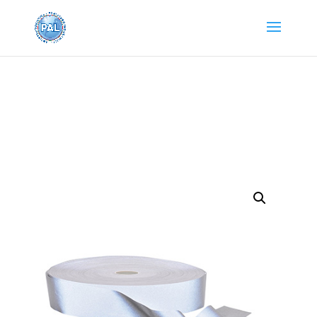
Home
/
Abbigliamento e Accessori
/
Abbigliamento da
lavoro
/ NASTRO RIFRANGENTE