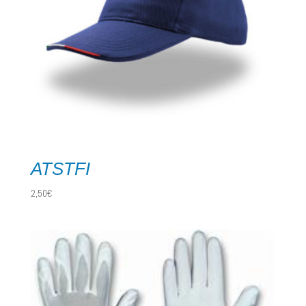
ATSTFI
2,50
€