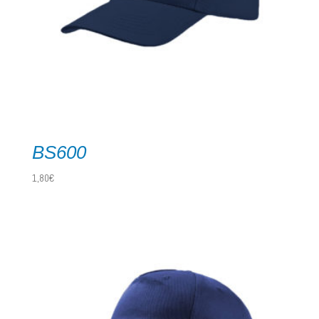
BS600
1,80
€