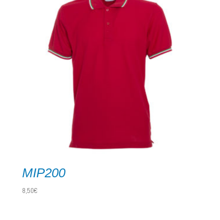
MIP200
8,50
€