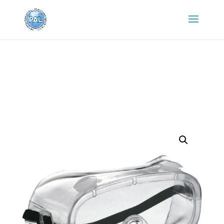
Home
/
Abbigliamento e Accessori
/ OCCHIALE
MASCHERINA IN PLASTICA