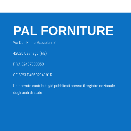
PAL FORNITURE
Via Don Primo Mazzolari, 7
42025 Cavriago (RE)
P.IVA 02487390359
CF:SPSLDA65D21A191R
Ho ricevuto contributi già pubblicati presso il registro nazionale
degli aiuti di stato